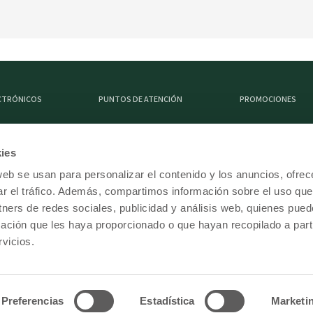
ECTRÓNICOS
PUNTOS DE ATENCIÓN
PROMOCIONES
ies
DESCARGA FEDE MÓVI
web se usan para personalizar el contenido y los anuncios, ofrec
ar el tráfico. Además, compartimos información sobre el uso que
tners de redes sociales, publicidad y análisis web, quienes pue
ación que les haya proporcionado o que hayan recopilado a parti
vicios.
Preferencias
Estadística
Marketi
elefono de contacto:
(503) (503) 2221 - 3333
Correo electrónico:
informacion@fedecre