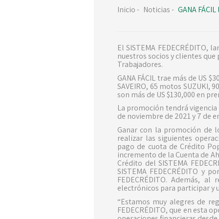
Inicio
-
Noticias
-
GANA FÁCIL 
El SISTEMA FEDECRÉDITO, lan
nuestros socios y clientes que 
Trabajadores.
GANA FÁCIL trae más de US $300
SAVEIRO, 65 motos SUZUKI, 90 
son más de US $130,000 en pre
La promoción tendrá vigencia 
de noviembre de 2021 y 7 de e
Ganar con la promoción de los
realizar las siguientes oper
pago de cuota de Crédito Pop
incremento de la Cuenta de Ah
Crédito del SISTEMA FEDECRÉ
SISTEMA FEDECRÉDITO y por c
FEDECRÉDITO. Además, al r
electrónicos para participar y
“Estamos muy alegres de regr
FEDECRÉDITO, que en esta opor
operaciones financieras desde