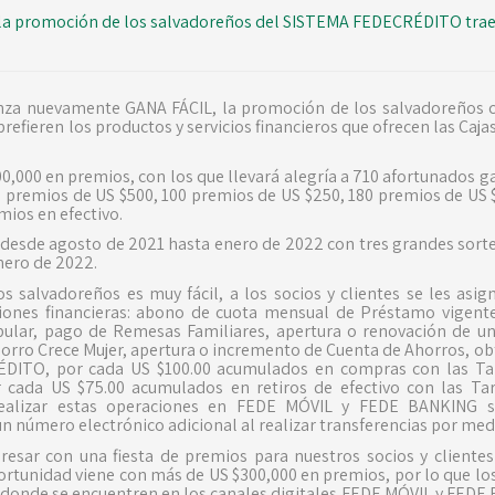
la promoción de los salvadoreños del SISTEMA FEDECRÉDITO trae 
za nuevamente GANA FÁCIL, la promoción de los salvadoreños co
prefieren los productos y servicios financieros que ofrecen las Caja
,000 en premios, con los que llevará alegría a 710 afortunados g
premios de US $500, 100 premios de US $250, 180 premios de US 
mios en efectivo.
desde agosto de 2021 hasta enero de 2022 con tres grandes sorte
nero de 2022.
 salvadoreños es muy fácil, a los socios y clientes se les asi
aciones financieras: abono de cuota mensual de Préstamo vigent
ular, pago de Remesas Familiares, apertura o renovación de un
orro Crece Mujer, apertura o incremento de Cuenta de Ahorros, obt
DITO, por cada US $100.00 acumulados en compras con las Tarj
ada US $75.00 acumulados en retiros de efectivo con las Tar
ealizar estas operaciones en FEDE MÓVIL y FEDE BANKING s
 un número electrónico adicional al realizar transferencias por me
esar con una fiesta de premios para nuestros socios y client
tunidad viene con más de US $300,000 en premios, por lo que los 
 donde se encuentren en los canales digitales FEDE MÓVIL y FEDE