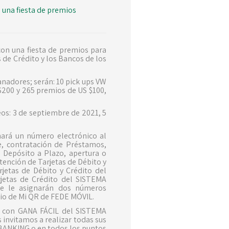
una fiesta de premios
n una fiesta de premios para
s de Crédito y los Bancos de los
anadores; serán: 10 pick ups VW
$200 y 265 premios de US $100,
os: 3 de septiembre de 2021, 5
gnará un número electrónico al
e, contratación de Préstamos,
 Depósito a Plazo, apertura o
ención de Tarjetas de Débito y
etas de Débito y Crédito del
jetas de Crédito del SISTEMA
e le asignarán dos números
dio de Mi QR de FEDE MÓVIL.
es con GANA FÁCIL del SISTEMA
invitamos a realizar todas sus
 BANKING o en todos los puntos